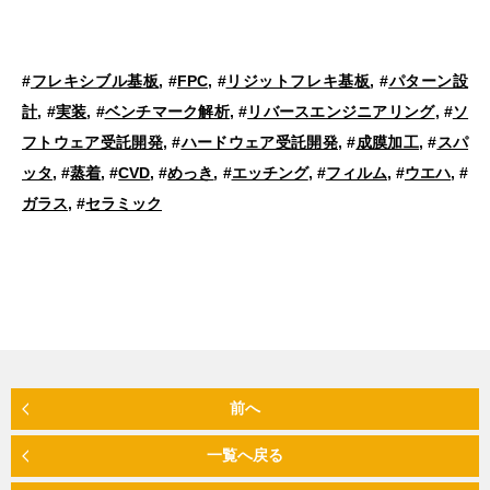
#
フレキシブル基板
, #
FPC
, #
リジットフレキ基板
, #
パターン設
計
, #
実装
, #
ベンチマーク解析
, #
リバースエンジニアリング
, #
ソ
フトウェア受託開発
, #
ハードウェア受託開発
, #
成膜加工
, #
スパ
ッタ
, #
蒸着
, #
CVD
, #
めっき
, #
エッチング
, #
フィルム
, #
ウエハ
, #
ガラス
, #
セラミック
前へ
一覧へ戻る