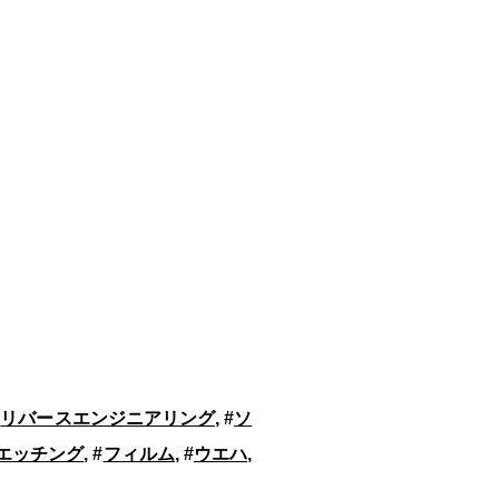
#
リバースエンジニアリング
, #
ソ
エッチング
, #
フィルム
, #
ウエハ
,