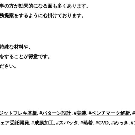
事の方が効果的になる面も多くあります。
務提案をするように心掛けております。
特殊な材料や、
をすることが得意です。
ださい。
ジットフレキ基板
, #
パターン設計
, #
実装
, #
ベンチマーク解析
, 
ェア受託開発
, #
成膜加工
, #
スパッタ
, #
蒸着
, #
CVD
, #
めっき
, #