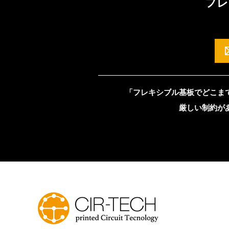
フレ
「フレキシブル基板でどこま
厳しい制約が