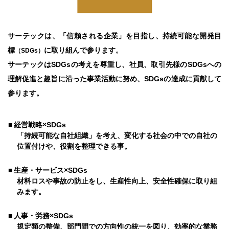
サーテックは、「信頼される企業」を目指し、持続可能な開発目
標
に取り組んで参ります。
（SDGs）
サーテックはSDGsの考えを尊重し、社員、取引先様のSDGsへの
理解促進と趣旨に沿った事業活動に努め、SDGsの達成に貢献して
参ります。
■
経営戦略×SDGs
「持続可能な自社組織」を考え、変化する社会の中での自社の
位置付けや、役割を整理できる事。
■
生産・サービス×SDGs
材料ロスや事故の防止をし、生産性向上、安全性確保に取り組
みます。
■
人事・労務×SDGs
規定類の整備、部門間での方向性の統一を図り、効率的な業務