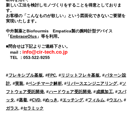
新しい工法を検討しモノづくりをすることを得意としておりま
す。
お客様の「こんなものが欲しい」という図面化できないご要望を
実現いたします。
中外製薬とBiofourmis Empatica製の腕時計型デバイス
「
EmbraceOlus
」等を利用。
■問合せは下記よりご連絡下さい。
info@cir-tech.co.jp
mail：
TEL ：053-522-9255
#
フレキシブル基板
, #
FPC
, #
リジットフレキ基板
, #
パターン設
計
, #
実装
, #
ベンチマーク解析
, #
リバースエンジニアリング
, #
ソ
フトウェア受託開発
, #
ハードウェア受託開発
, #
成膜加工
, #
スパ
ッタ
, #
蒸着
, #
CVD
, #
めっき
, #
エッチング
, #
フィルム
, #
ウエハ
, #
ガラス
, #
セラミック